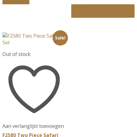
Lees verder
€899.00.
€199.00.
was:
is:
Toevoegen aan
€189.00.
€99.00.
winkelwagen
Sale!
Out of stock
Aan verlanglijst toevoegen
F2580 Two Piece Safari