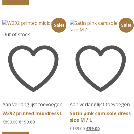
was:
is:
Lees verder
€159.00.
€69.00.
Sale!
Sale!
Out of stock
Aan verlanglijst toevoegen
Aan verlanglijst toevoegen
W292 printed mididress L
Satin pink camisole dress
size M / L
Oorspronkelijke
Huidige
€
899.00
€
199.00
prijs
prijs
Oorspronkelijke
Huidige
€
189.00
€
99.00
was:
is:
prijs
prijs