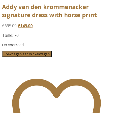
Addy van den krommenacker
signature dress with horse print
Oorspronkelijke
Huidige
€
695.00
€
149.00
prijs
prijs
Taille: 70
was:
is:
€695.00.
€149.00.
Op voorraad
Addy
Toevoegen aan winkelwagen
van
den
krommenacker
signature
dress
with
horse
print
aantal