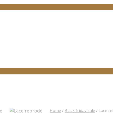
Home
/
Black friday sale
/
Lace re