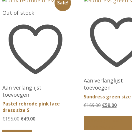
Sale!
Out of stock
Aan verlanglijst
Aan verlanglijst
toevoegen
toevoegen
Sundress green size
Pastel rebrode pink lace
Oorspronkeli
Huidig
€
169.00
€
59.00
dress size S
prijs
prijs
was:
is:
Oorspronkelijke
Huidige
€
195.00
€
49.00
Toevoegen aan
€169.00.
€59.00.
prijs
prijs
winkelwagen
was:
is: