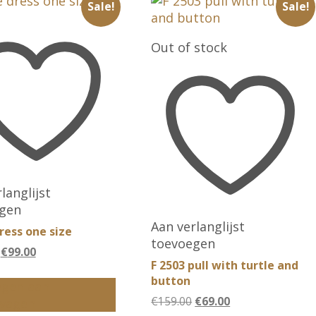
Sale!
Sale!
Out of stock
langlijst
gen
Aan verlanglijst
dress one size
toevoegen
Oorspronkelijke
Huidige
€
99.00
F 2503 pull with turtle and
prijs
prijs
button
was:
is:
gen aan
€189.00.
€99.00.
Oorspronkelijke
Huidige
€
159.00
€
69.00
wagen
prijs
prijs