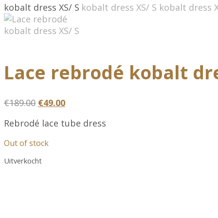
Lace rebrodé kobalt dre
Oorspronkelijke
Huidige
€
189.00
€
49.00
prijs
prijs
Rebrodé lace tube dress
was:
is:
€189.00.
€49.00.
Out of stock
Uitverkocht