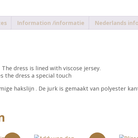
zes
Information /informatie
Nederlands inf
 The dress is lined with viscose jersey.
s the dress a special touch
ge hakslijn . De jurk is gemaakt van polyester kant
n