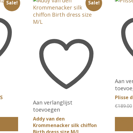
Sale!
Sale!
Aan ver
toevoe
 S
Plisse 
Aan verlanglijst
jke
e
€
189.00
toevoegen
Addy van den
Toevoe
Krommenacker silk chiffon
winkel
Birth dress size M/L